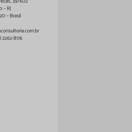
recas, 39/602
o – RJ
20 – Brasil
onsultoria.com.br
1) 2262-8176