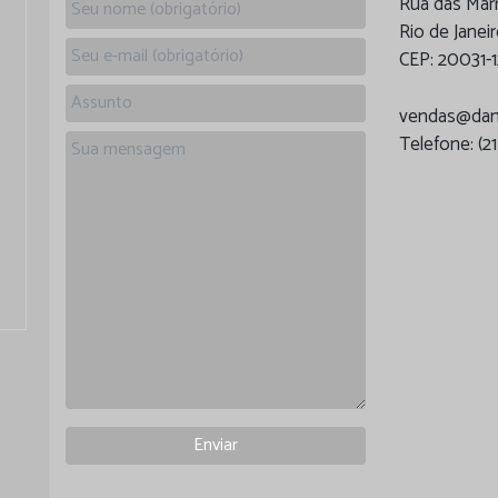
Rua das Mar
Rio de Janeir
CEP: 20031-1
vendas@danc
Telefone: (2