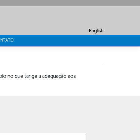
English
NTATO
oio no que tange a adequação aos