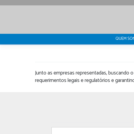
Skip
to
content
QUEM SO
Junto as empresas representadas, buscando o
requerimentos legais e regulatórios e garant