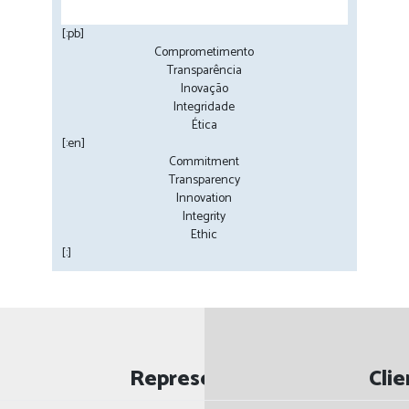
[:pb]
Comprometimento
Transparência
Inovação
Integridade
Ética
[:en]
Commitment
Transparency
Innovation
Integrity
Ethic
[:]
Representadas
Clie